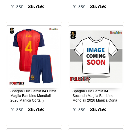
(+ Pantaloni corti)
Manica Corta (+ Pantaloni
36.75€
36.75€
corti)
91.88€
91.88€
Spagna Eric Garcia #4 Prima
Spagna Eric Garcia #4
Maglia Bambino Mondiali
Seconda Maglia Bambino
2026 Manica Corta (+
Mondiali 2026 Manica Corta
Pantaloni corti)
(+ Pantaloni corti)
36.75€
36.75€
91.88€
91.88€