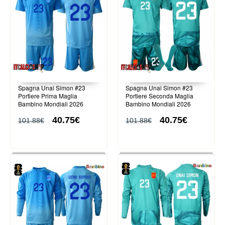
Spagna Unai Simon #23
Spagna Unai Simon #23
Portiere Prima Maglia
Portiere Seconda Maglia
Bambino Mondiali 2026
Bambino Mondiali 2026
Manica Corta (+ Pantaloni
Manica Corta (+ Pantaloni
40.75€
40.75€
corti)
corti)
101.88€
101.88€