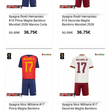
Spagna Rodri Hernandez
Spagna Rodri Hernandez
#16 Prima Maglia Bambino
#16 Seconda Maglia
Mondiali 2026 Manica Corta
Bambino Mondiali 2026
(+ Pantaloni corti)
Manica Corta (+ Pantaloni
36.75€
36.75€
corti)
91.88€
91.88€
Spagna Nico Williams #17
Spagna Nico Williams #17
Prima Maglia Bambino
Seconda Maglia Bambino