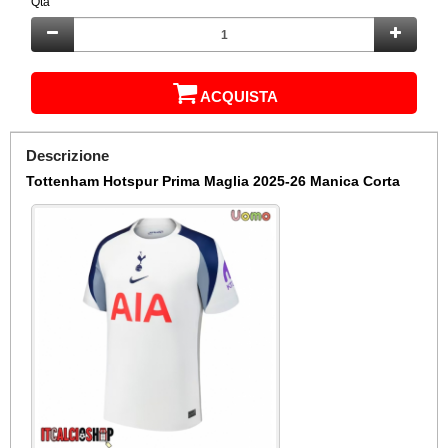
Qtà
ACQUISTA
Descrizione
Tottenham Hotspur Prima Maglia 2025-26 Manica Corta