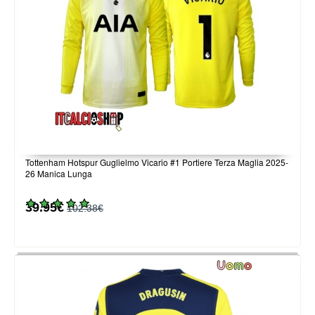
Tottenham Hotspur Guglielmo Vicario #1 Portiere Terza Maglia 2025-
26 Manica Lunga
39.95€
102.38€