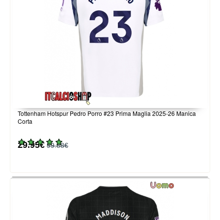
Tottenham Hotspur Pedro Porro #23 Prima Maglia 2025-26 Manica
Corta
29.95€
99.88€