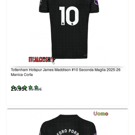
Tottenham Hotspur James Maddison #10 Seconda Maglia 2025-26
Manica Corta
29.95€
99.88€