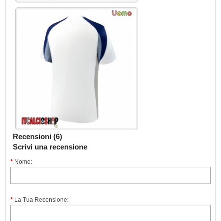
Recensioni (6)
Scrivi una recensione
Nome:
La Tua Recensione: