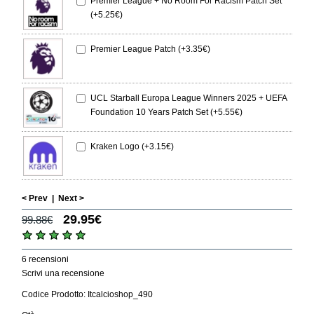
Premier League + No Room For Racism Patch Set
(+5.25€)
Premier League Patch (+3.35€)
UCL Starball Europa League Winners 2025 + UEFA
Foundation 10 Years Patch Set (+5.55€)
Kraken Logo (+3.15€)
< Prev
|
Next >
29.95€
99.88€
6 recensioni
Scrivi una recensione
Codice Prodotto: Itcalcioshop_490