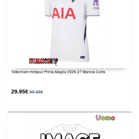
Tottenham Hotspur Prima Maglia 2026-27 Manica Corta
29.95€
99.88€