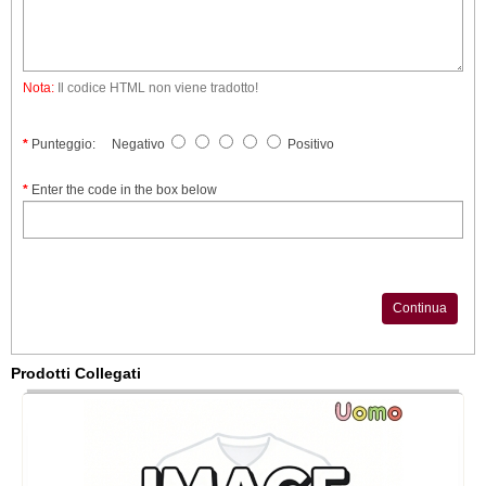
Nota:
Il codice HTML non viene tradotto!
Punteggio:
Negativo
Positivo
Enter the code in the box below
Continua
Prodotti Collegati